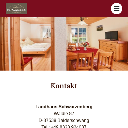
direkt zur Navigation
direkt zum Inhalt
Kontakt
Landhaus Schwarzenberg
Wäldle 87
D-87538 Balderschwang
Tel.: +49 8328 924037